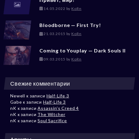
14.05.2022
by
KoRn
Bloodborne — First Try!
21.03.2015
by
KoRn
Coming to Youplay — Dark Souls II
09.03.2015
by
KoRn
Свежие комментарии
Newell
к записи
Half-Life 3
Gabe
к записи
Half-Life 3
nK
к записи
Assassin’s Creed 4
nK
к записи
The Witcher
nK
к записи
Soul Sacrifice