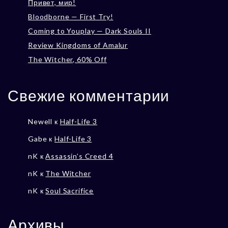
Привет, мир!
Bloodborne — First Try!
Coming to Youplay — Dark Souls II
Review Kingdoms of Amalur
The Witcher, 60% Off
Свежие комментарии
Newell
к
Half-Life 3
Gabe
к
Half-Life 3
nK
к
Assassin’s Creed 4
nK
к
The Witcher
nK
к
Soul Sacrifice
Архивы